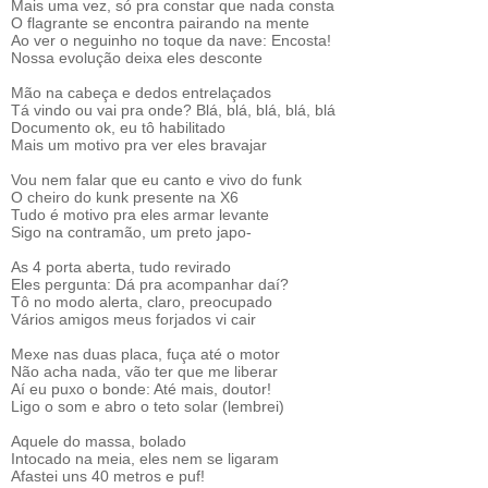
Mais uma vez, só pra constar que nada consta
O flagrante se encontra pairando na mente
Ao ver o neguinho no toque da nave: Encosta!
Nossa evolução deixa eles desconte
Mão na cabeça e dedos entrelaçados
Tá vindo ou vai pra onde? Blá, blá, blá, blá, blá
Documento ok, eu tô habilitado
Mais um motivo pra ver eles bravajar
Vou nem falar que eu canto e vivo do funk
O cheiro do kunk presente na X6
Tudo é motivo pra eles armar levante
Sigo na contramão, um preto japo-
As 4 porta aberta, tudo revirado
Eles pergunta: Dá pra acompanhar daí?
Tô no modo alerta, claro, preocupado
Vários amigos meus forjados vi cair
Mexe nas duas placa, fuça até o motor
Não acha nada, vão ter que me liberar
Aí eu puxo o bonde: Até mais, doutor!
Ligo o som e abro o teto solar (lembrei)
Aquele do massa, bolado
Intocado na meia, eles nem se ligaram
Afastei uns 40 metros e puf!