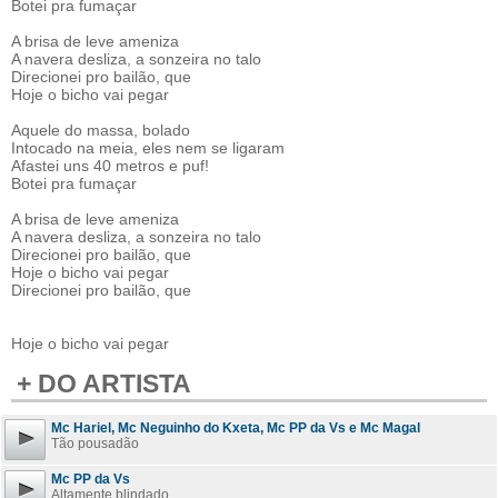
Botei pra fumaçar
A brisa de leve ameniza
A navera desliza, a sonzeira no talo
Direcionei pro bailão, que
Hoje o bicho vai pegar
Aquele do massa, bolado
Intocado na meia, eles nem se ligaram
Afastei uns 40 metros e puf!
Botei pra fumaçar
A brisa de leve ameniza
A navera desliza, a sonzeira no talo
Direcionei pro bailão, que
Hoje o bicho vai pegar
Direcionei pro bailão, que
Hoje o bicho vai pegar
+ DO ARTISTA
Mc Hariel, Mc Neguinho do Kxeta, Mc PP da Vs e Mc Magal
Tão pousadão
Mc PP da Vs
Altamente blindado