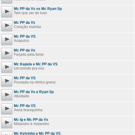
Mc PP da Vs vs Mc Ryan Sp
Tem que ser de luxo
Mc PP da Vs
Coração maloka
Mc PP da VS
Acapulco
Mc PP da Vs
Forjado pela fome
Mc Kapela e Mc PP da VS
Um brinde pra nós
Mc PP da VS
Pousada na minha grana
Mc PP da Vs e Ryan Sp
Atividade
Mc PP da VS
Areia branquinha
Mc Ig e Mc PP da Vs
Malandro é malandro
Mc Kelvinho e Mc PP da VS