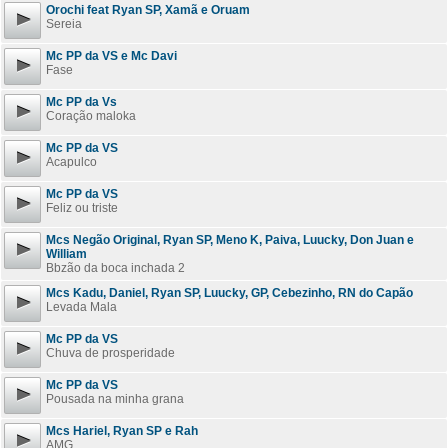
Orochi feat Ryan SP, Xamã e Oruam
Sereia
Mc PP da VS e Mc Davi
Fase
Mc PP da Vs
Coração maloka
Mc PP da VS
Acapulco
Mc PP da VS
Feliz ou triste
Mcs Negão Original, Ryan SP, Meno K, Paiva, Luucky, Don Juan e
William
Bbzão da boca inchada 2
Mcs Kadu, Daniel, Ryan SP, Luucky, GP, Cebezinho, RN do Capão
Levada Mala
Mc PP da VS
Chuva de prosperidade
Mc PP da VS
Pousada na minha grana
Mcs Hariel, Ryan SP e Rah
AMG