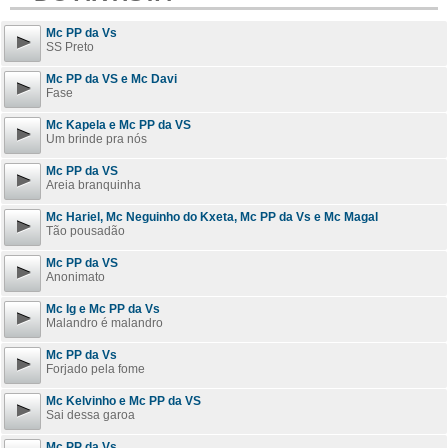
Mc PP da Vs
SS Preto
Mc PP da VS e Mc Davi
Fase
Mc Kapela e Mc PP da VS
Um brinde pra nós
Mc PP da VS
Areia branquinha
Mc Hariel, Mc Neguinho do Kxeta, Mc PP da Vs e Mc Magal
Tão pousadão
Mc PP da VS
Anonimato
Mc Ig e Mc PP da Vs
Malandro é malandro
Mc PP da Vs
Forjado pela fome
Mc Kelvinho e Mc PP da VS
Sai dessa garoa
Mc PP da Vs