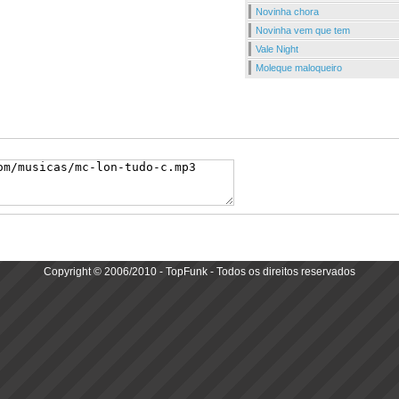
Novinha chora
Novinha vem que tem
Vale Night
Moleque maloqueiro
Copyright © 2006/2010 - TopFunk - Todos os direitos reservados