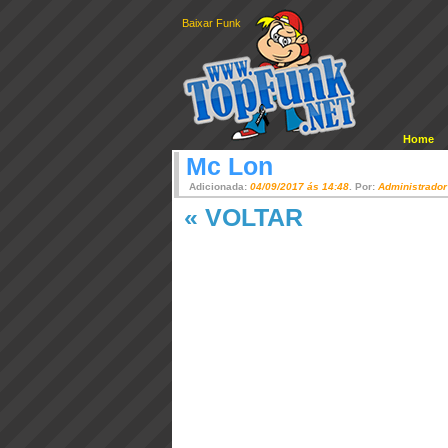
Baixar Funk
Home
Mc Lon
Adicionada:
04/09/2017 ás 14:48
. Por:
Administrador
« VOLTAR