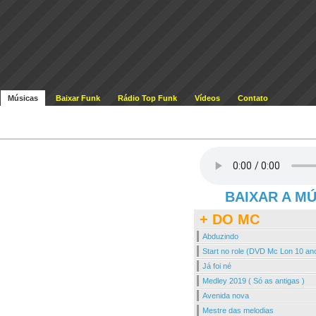
Músicas
Baixar Funk
Rádio Top Funk
Vídeos
Contato
BAIXAR A M
+ DO MC
Abduzindo
Start no role (DVD Mc Lon 10 an
Já foi né
Medley 2019 ( Só as antigas )
Avenida nova
Mestre das melodias