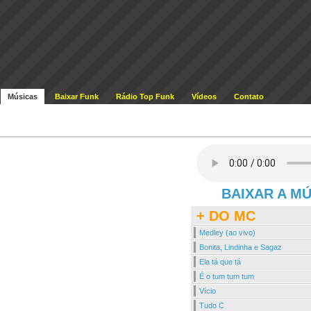
Músicas
Baixar Funk
Rádio Top Funk
Vídeos
Contato
BAIXAR A M
+ DO MC
Medley (ao vivo)
Bonita, Lindinha e Sagaz
Ela tá que tá
É o tum tum tum
Vício
Tudo C