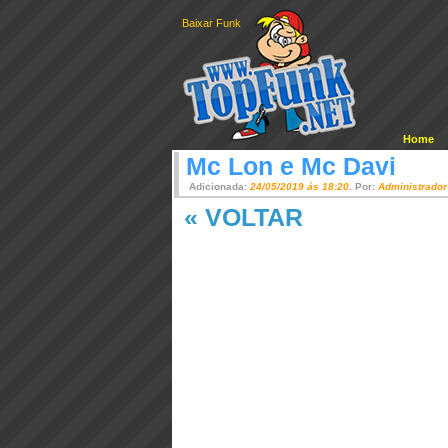
Baixar Funk
Home
Mc Lon e Mc Davi
Adicionada:
24/05/2019 ás 18:20
. Por:
Administrador
« VOLTAR