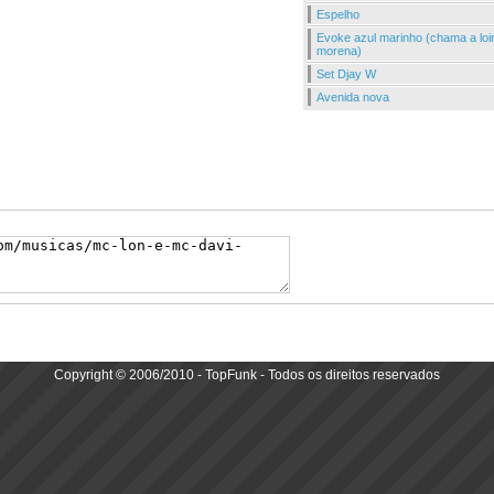
Espelho
Evoke azul marinho (chama a loi
morena)
Set Djay W
Avenida nova
Copyright © 2006/2010 - TopFunk - Todos os direitos reservados