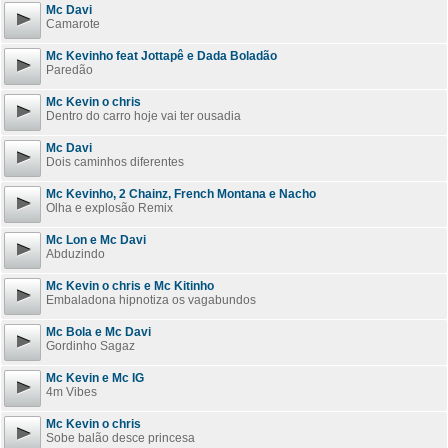
Mc Davi
Camarote
Mc Kevinho feat Jottapê e Dada Boladão
Paredão
Mc Kevin o chris
Dentro do carro hoje vai ter ousadia
Mc Davi
Dois caminhos diferentes
Mc Kevinho, 2 Chainz, French Montana e Nacho
Olha e explosão Remix
Mc Lon e Mc Davi
Abduzindo
Mc Kevin o chris e Mc Kitinho
Embaladona hipnotiza os vagabundos
Mc Bola e Mc Davi
Gordinho Sagaz
Mc Kevin e Mc IG
4m Vibes
Mc Kevin o chris
Sobe balão desce princesa