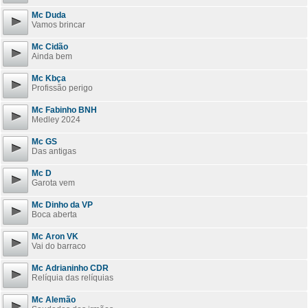
Mc Duda
Vamos brincar
Mc Cidão
Ainda bem
Mc Kbça
Profissão perigo
Mc Fabinho BNH
Medley 2024
Mc GS
Das antigas
Mc D
Garota vem
Mc Dinho da VP
Boca aberta
Mc Aron VK
Vai do barraco
Mc Adrianinho CDR
Relíquia das relíquias
Mc Alemão