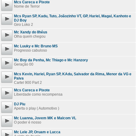
Mcs Careca e Pixote
Nome de Terror
Mcs Ryan SP, Kadu, Tuto, Joãozinho VT, GP, Hariel, Magal, Kanhoto e
DJ Boy
Giro Loko 2
Mc Xandy do Ilhéus
Olha quem chegou
Mc Luuky e Mc Bruno MS
Progresso cabuloso
Mc Boy da Penha, Mc Thiago e Mc Hanzory
Geração 00
Mcs Kevin, Hariel, Ryan SP, KAdu, Salvador da Rima, Menor da VG e
Paiva
Cartel 900 Part 2
Mcs Careca e Pixote
Liberdade como recompensa
DJ Piu
Aperta o play ( Automotivo )
Mc Luanna, Jovem MK e Malcom VL
O poder é nosso
Mc Lele JP, Oruam e Lucca