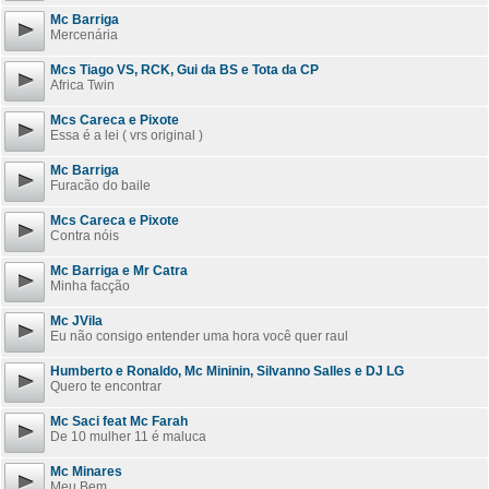
Mc Barriga
Mercenária
Mcs Tiago VS, RCK, Gui da BS e Tota da CP
Africa Twin
Mcs Careca e Pixote
Essa é a lei ( vrs original )
Mc Barriga
Furacão do baile
Mcs Careca e Pixote
Contra nóis
Mc Barriga e Mr Catra
Minha facção
Mc JVila
Eu não consigo entender uma hora você quer raul
Humberto e Ronaldo, Mc Mininin, Silvanno Salles e DJ LG
Quero te encontrar
Mc Saci feat Mc Farah
De 10 mulher 11 é maluca
Mc Minares
Meu Bem