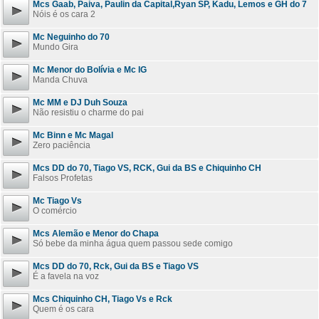
Mcs Gaab, Paiva, Paulin da Capital,Ryan SP, Kadu, Lemos e GH do 7
Nóis é os cara 2
Mc Neguinho do 70
Mundo Gira
Mc Menor do Bolívia e Mc IG
Manda Chuva
Mc MM e DJ Duh Souza
Não resistiu o charme do pai
Mc Binn e Mc Magal
Zero paciência
Mcs DD do 70, Tiago VS, RCK, Gui da BS e Chiquinho CH
Falsos Profetas
Mc Tiago Vs
O comércio
Mcs Alemão e Menor do Chapa
Só bebe da minha água quem passou sede comigo
Mcs DD do 70, Rck, Gui da BS e Tiago VS
É a favela na voz
Mcs Chiquinho CH, Tiago Vs e Rck
Quem é os cara