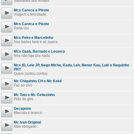
Saudades dos irmãos
Mcs Careca e Pixote
Viagem a felicidade
Mcs Careca e Pixote
Porta voz
Mcs Peko e Marcelinho
Nos bailes funk é só zueira
Mcs Gaab, Bernado e Leozera
Nós não liga pra nada
Mcs IG, Lele JP, Nego Micha, Kadu, Leh, Menor Kau, Luki e Neguinho
PRT
Quem contou contou
Mc Chiquinho CH e Mc Keké
Faz ao vivo
Mc Tuto e Mc Cebezinho
Pião de giro
Gecapone
Marcola é branco
Mc Ivan Original
Mãe obrigado