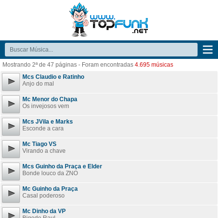
Mostrando
2ª de 47 páginas
- Foram encontradas
4.695 músicas
Mcs Claudio e Ratinho
Anjo do mal
Mc Menor do Chapa
Os invejosos vem
Mcs JVila e Marks
Esconde a cara
Mc Tiago VS
Virando a chave
Mcs Guinho da Praça e Elder
Bonde louco da ZNO
Mc Guinho da Praça
Casal poderoso
Mc Dinho da VP