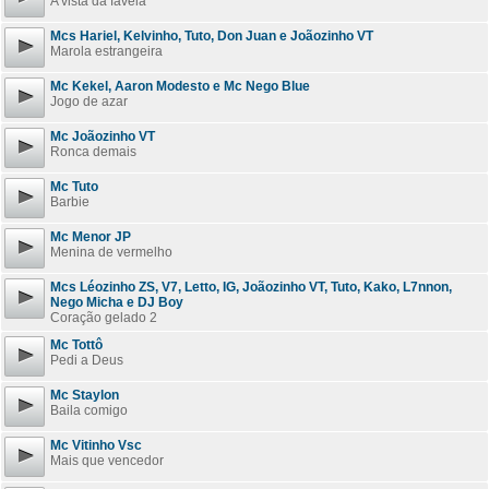
A vista da favela
Mcs Hariel, Kelvinho, Tuto, Don Juan e Joãozinho VT
Marola estrangeira
Mc Kekel, Aaron Modesto e Mc Nego Blue
Jogo de azar
Mc Joãozinho VT
Ronca demais
Mc Tuto
Barbie
Mc Menor JP
Menina de vermelho
Mcs Léozinho ZS, V7, Letto, IG, Joãozinho VT, Tuto, Kako, L7nnon,
Nego Micha e DJ Boy
Coração gelado 2
Mc Tottô
Pedi a Deus
Mc Staylon
Baila comigo
Mc Vitinho Vsc
Mais que vencedor