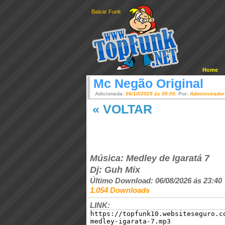
Baixar Funk
Home
Mc Negão Original
Adicionada:
06/10/2025 ás 00:00
. Por:
Administrador
« VOLTAR
Música: Medley de Igaratá 7
Dj: Guh Mix
Último Download: 06/08/2026 ás 23:40
1.054 Downloads
LINK: