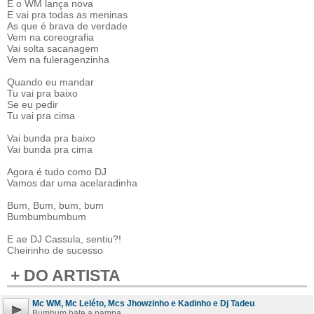
E o WM lança nova
E vai pra todas as meninas
As que é brava de verdade
Vem na coreografia
Vai solta sacanagem
Vem na fuleragenzinha
Quando eu mandar
Tu vai pra baixo
Se eu pedir
Tu vai pra cima
Vai bunda pra baixo
Vai bunda pra cima
Agora é tudo como DJ
Vamos dar uma acelaradinha
Bum, Bum, bum, bum
Bumbumbumbum
E ae DJ Cassula, sentiu?!
Cheirinho de sucesso
+ DO ARTISTA
Mc WM, Mc Leléto, Mcs Jhowzinho e Kadinho e Dj Tadeu
Bumbum bate a pampa