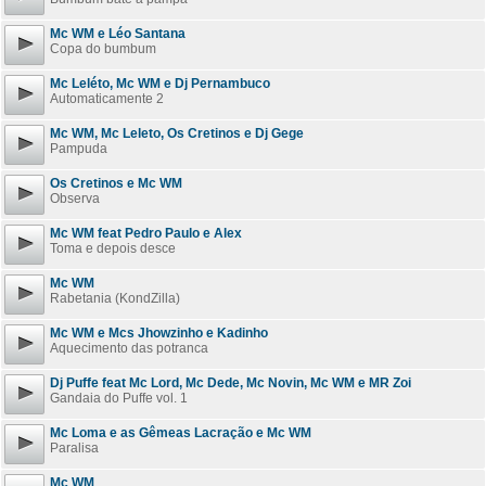
Mc WM e Léo Santana
Copa do bumbum
Mc Leléto, Mc WM e Dj Pernambuco
Automaticamente 2
Mc WM, Mc Leleto, Os Cretinos e Dj Gege
Pampuda
Os Cretinos e Mc WM
Observa
Mc WM feat Pedro Paulo e Alex
Toma e depois desce
Mc WM
Rabetania (KondZilla)
Mc WM e Mcs Jhowzinho e Kadinho
Aquecimento das potranca
Dj Puffe feat Mc Lord, Mc Dede, Mc Novin, Mc WM e MR Zoi
Gandaia do Puffe vol. 1
Mc Loma e as Gêmeas Lacração e Mc WM
Paralisa
Mc WM