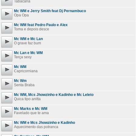
Tabacaria
Mc WM e Jerry Smith feat Dj Pernambuco
Opa Opa
Mc WM feat Pedro Paulo e Alex
Toma e depois desce
Mc WM e Mc Lan
O grave faz bum
Mc Lan e Mc WM
Terça sexy
Mc WM
Capricorniana
Mc Wm
Senta Braba
Mc WM, Mcs Jhowzinho e Kadinho e Mc Leleto
Quica tipo anitta
Mc Marks e Mc WM
Favelado que te ama
Mc WM e Mcs Jhowzinho e Kadinho
Aquecimento das potranca