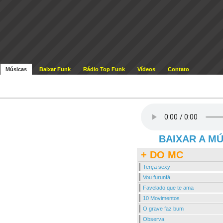
Músicas
Baixar Funk
Rádio Top Funk
Vídeos
Contato
BAIXAR A M
+ DO MC
Terça sexy
Vou furunfá
Favelado que te ama
10 Movimentos
O grave faz bum
Observa