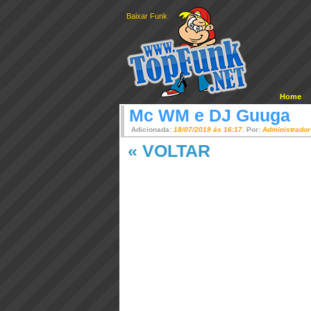
Baixar Funk
Home
Mc WM e DJ Guuga
Adicionada:
18/07/2019 ás 16:17
. Por:
Administrador
« VOLTAR