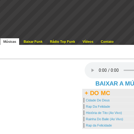
Músicas
Baixar Funk
Rádio Top Funk
Vídeos
Contato
BAIXAR A M
+ DO MC
Cidade De Deus
Rap Da Felidade
História de Tito (Ao Vivo)
Rainha Do Baile (Ao Vivo)
Rap da Felicidade