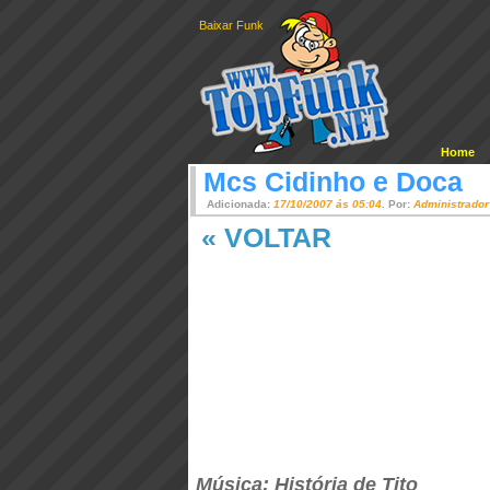
Baixar Funk
Home
Mcs Cidinho e Doca
Adicionada:
17/10/2007 ás 05:04
. Por:
Administrador
« VOLTAR
Música: História de Tito