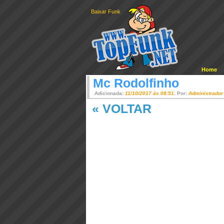
Baixar Funk
Home
Mc Rodolfinho
Adicionada:
11/10/2017 ás 08:51
. Por:
Administrador
« VOLTAR