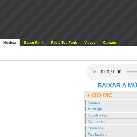
Músicas
Baixar Funk
Rádio Top Funk
Vídeos
Contato
BAIXAR A M
+ DO MC
Nocaute
A entrega
Os mlk é liso
Dia perfeito
Chora boy
Fala baixinho