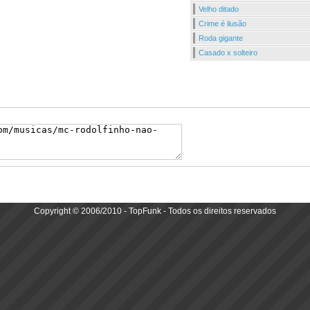
Velho ditado
Crime é ilusão
Roda gigante
Casado x solteiro
Copyright © 2006/2010 - TopFunk - Todos os direitos reservados