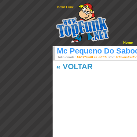
Baixar Funk
Home
Mc Pequeno Do Sabo
Adicionada:
13/12/2008 ás 22:15
. Por:
Administrador
« VOLTAR