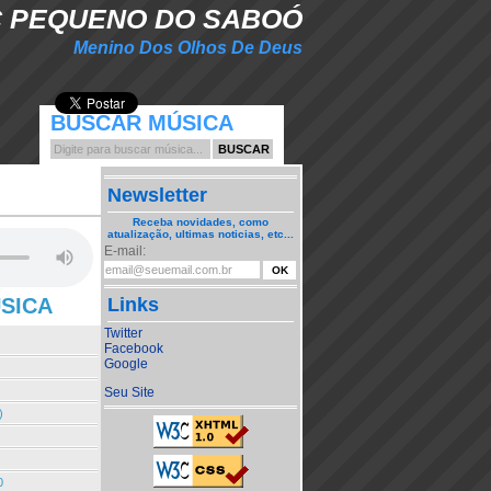
 PEQUENO DO SABOÓ
Menino Dos Olhos De Deus
BUSCAR MÚSICA
Newsletter
Receba novidades, como
atualização, ultimas noticias, etc...
E-mail:
ÚSICA
Links
Twitter
Facebook
Google
Seu Site
)
0