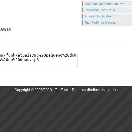
Mc Leke Descance em Paz
Conversa Com Deus
Amor é Só De Mãe
Rap Poder da Canção
Deus
Copyright © 2006/2010 - TopFunk - Todos os direitos reservados