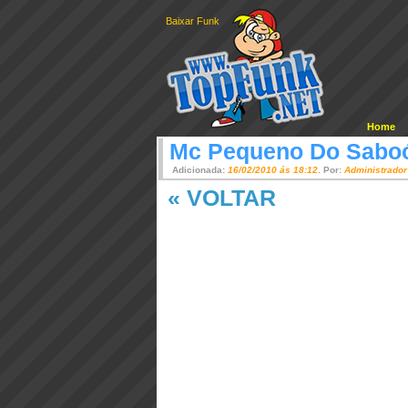
Baixar Funk
Home
Mc Pequeno Do Sabo
Adicionada:
16/02/2010 ás 18:12
. Por:
Administrador
« VOLTAR