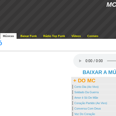
MC
Músicas
Baixar Funk
Rádio Top Funk
Vídeos
Contato
ó
BAIXAR A M
+ DO MC
Certo Dia (Ao Vivo)
Soldado Da Guerra
Amor é Só De Mãe
Coração Partido (Ao Vivo)
Conversa Com Deus
Voz Do Coração