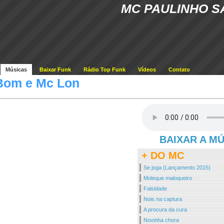
MC PAULINHO S
Músicas
Baixar Funk
Rádio Top Funk
Vídeos
Contato
Bom e Mc Lon
BAIXAR A M
+ DO MC
Se joga (Lançamento 2015)
Moleque maloqueiro
Falsidade
Nois na captura
A procura da cura
Novinha chora