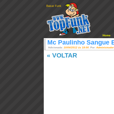
Baixar Funk
Home
Mc Paulinho Sangue 
Adicionada:
10/04/2012 ás 18:00
. Por:
Administrador
« VOLTAR