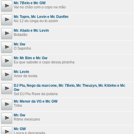
Mc 7Belo e Mc GW
Vai no chão com o copo na mão
Mc Topre, Mc Levin e Mc Danfim
No 12 do cinga eu to assim
Mc Abalo e Mc Levin
Botadão
Mc Gw
O Sapinho
Mc Mr Bim e Mc Gw
Eu que sabotei o copo dessa piranha
Mc Levin
Amor de bosta
DJ Piu, Nego da marcone, Mc 7Belo, Mc Theuzyn, Mc Kitinho e Mc
Gw
Set DJ Piu Rave da putaria
Mc Menor da VG e Mc GW
Tribo
Mc Gw
Ritmo mexicano
Mc GW
Louca e descarada