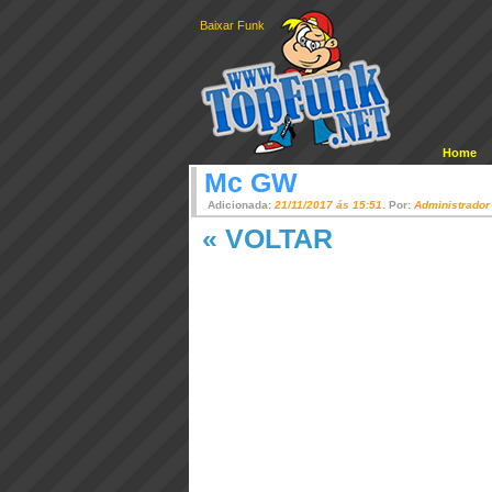
Baixar Funk
Home
Mc GW
Adicionada:
21/11/2017 ás 15:51
. Por:
Administrador
« VOLTAR