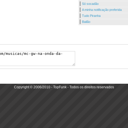
Só socadão
A minha notificação preferida
Tudo Piranha
Bailão
Copyright © 2006/2010 - TopFunk - Todos os direitos reservados