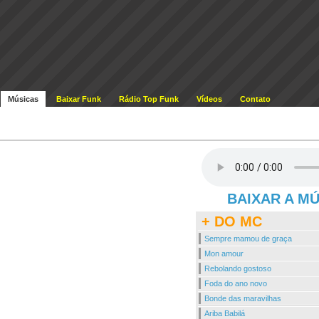
Músicas
Baixar Funk
Rádio Top Funk
Vídeos
Contato
BAIXAR A M
+ DO MC
Sempre mamou de graça
Mon amour
Rebolando gostoso
Foda do ano novo
Bonde das maravilhas
Ariba Babilá