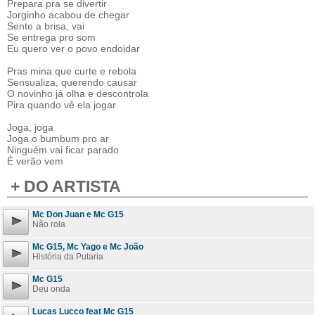
Prepara pra se divertir
Jorginho acabou de chegar
Sente a brisa, vai
Se entrega pro som
Eu quero ver o povo endoidar
Pras mina que curte e rebola
Sensualiza, querendo causar
O novinho já olha e descontrola
Pira quando vê ela jogar
Joga, joga
Joga o bumbum pro ar
Ninguém vai ficar parado
É verão vem
+ DO ARTISTA
Mc Don Juan e Mc G15
Não rola
Mc G15, Mc Yago e Mc João
História da Putaria
Mc G15
Deu onda
Lucas Lucco feat Mc G15