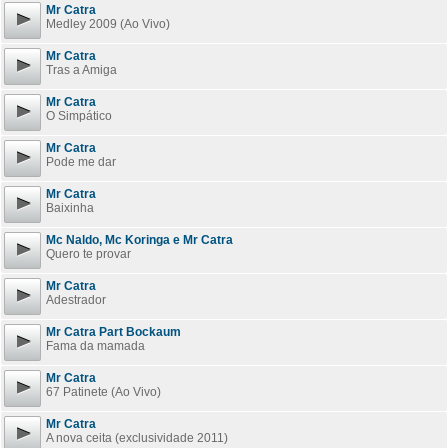
Mr Catra
Medley 2009 (Ao Vivo)
Mr Catra
Tras a Amiga
Mr Catra
O Simpático
Mr Catra
Pode me dar
Mr Catra
Baixinha
Mc Naldo, Mc Koringa e Mr Catra
Quero te provar
Mr Catra
Adestrador
Mr Catra Part Bockaum
Fama da mamada
Mr Catra
67 Patinete (Ao Vivo)
Mr Catra
A nova ceita (exclusividade 2011)