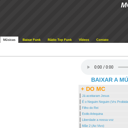
M
Músicas
Baixar Funk
Rádio Top Funk
Vídeos
Contato
BAIXAR A M
+ DO MC
Já aceitaram Jesus
É o Neguim Neguim (Vrs Proibida
Filho do Rei
Estilo Arlequina
Liberdade a nossa voz
Mãe 2 (Ao Vivo)