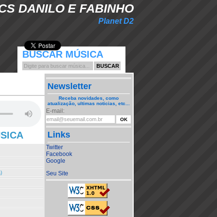
CS DANILO E FABINHO
Planet D2
BUSCAR MÚSICA
Newsletter
Receba novidades, como
atualização, ultimas noticias, etc...
E-mail:
ÚSICA
Links
Twitter
Facebook
Google
)
Seu Site