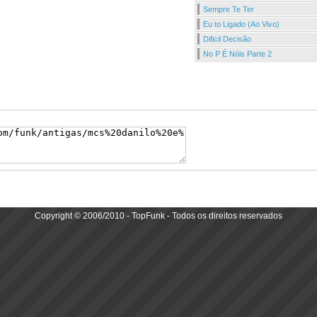
Sempre Te Ter
Eu to Ligado (Ao Vivo)
Dificil Decisão
No P É Nóis Parte 2
Copyright © 2006/2010 - TopFunk - Todos os direitos reservados