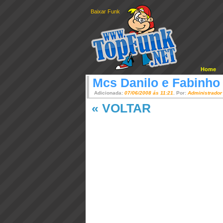
Baixar Funk
Home
Mcs Danilo e Fabinho
Adicionada:
07/06/2008 ás 11:21
. Por:
Administrador
« VOLTAR