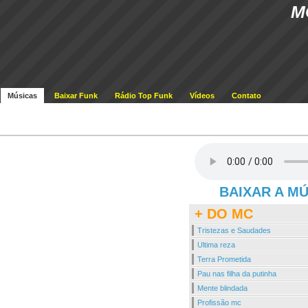
M
Músicas
Baixar Funk
Rádio Top Funk
Vídeos
Contato
BAIXAR A M
+ DO MC
Tristezas e Saudades
Ultima reza
Terra Prometida
Pau nas filha da putinha
Mente blindada
Profissão mc