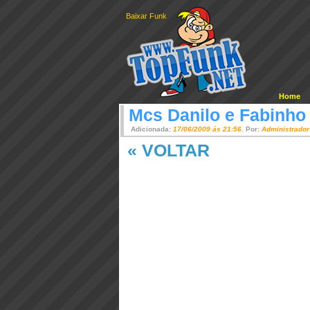
Baixar Funk
Home
Mcs Danilo e Fabinho
Adicionada:
17/06/2009 ás 21:56
. Por:
Administrador
« VOLTAR