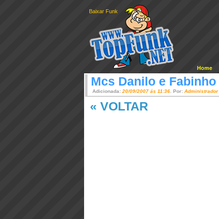
Baixar Funk
Home
Mcs Danilo e Fabinho
Adicionada:
20/09/2007 ás 11:36
. Por:
Administrador
« VOLTAR