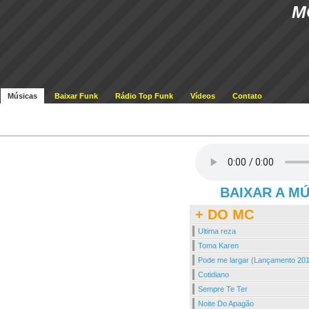
M
Músicas
Baixar Funk
Rádio Top Funk
Vídeos
Contato
BAIXAR A M
+ DO MC
Ultima reza
Toma Karen
Pode me largar (Lançamento 20
Cotidiano
Sempre Te Ter
Noite Do Apagão