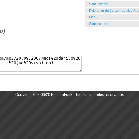
Som Potente
Pelo amor de Jorge ( ao vivo Aren
Mãe 2
Sempre te ter II
o)
Copyright © 2006/2010 - TopFunk - Todos os direitos reservados