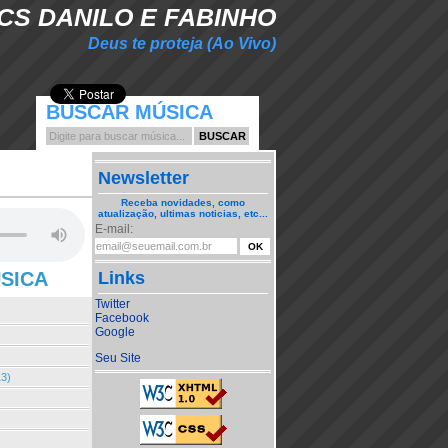
CS DANILO E FABINHO
Deus te proteja (Ao Vivo)
BUSCAR MÚSICA
Newsletter
Receba novidades, como
atualização, ultimas noticias, etc...
E-mail:
ÚSICA
Links
Twitter
Facebook
Google
Seu Site
13)