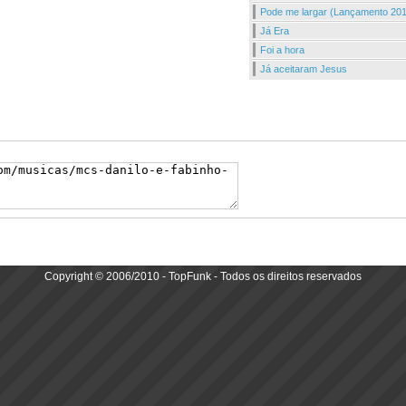
Pode me largar (Lançamento 20
Já Era
Foi a hora
Já aceitaram Jesus
Copyright © 2006/2010 - TopFunk - Todos os direitos reservados