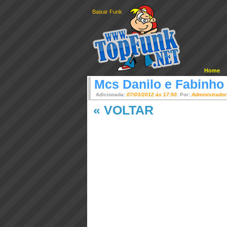
Baixar Funk
Home
Mcs Danilo e Fabinho
Adicionada:
07/03/2012 ás 17:50
. Por:
Administrador
« VOLTAR