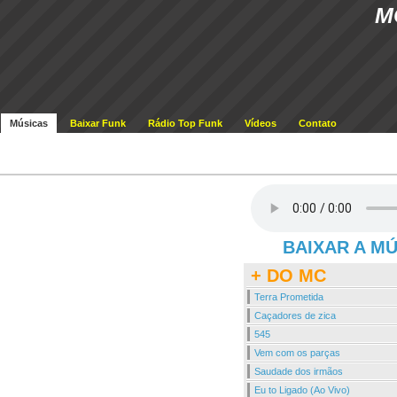
M
Músicas
Baixar Funk
Rádio Top Funk
Vídeos
Contato
BAIXAR A M
+ DO MC
Terra Prometida
Caçadores de zica
545
Vem com os parças
Saudade dos irmãos
Eu to Ligado (Ao Vivo)