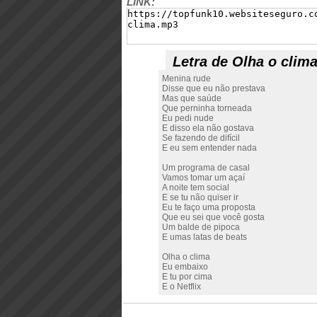
LINK:
Letra de Olha o clim
Menina rude
Disse que eu não prestava
Mas que saúde
Que perninha torneada
Eu pedi nude
E disso ela não gostava
Se fazendo de difícil
E eu sem entender nada
Um programa de casal
Vamos tomar um açaí
A noite tem social
E se tu não quiser ir
Eu te faço uma proposta
Que eu sei que você gosta
Um balde de pipoca
E umas latas de beats
Olha o clima
Eu embaixo
E tu por cima
E o Netflix