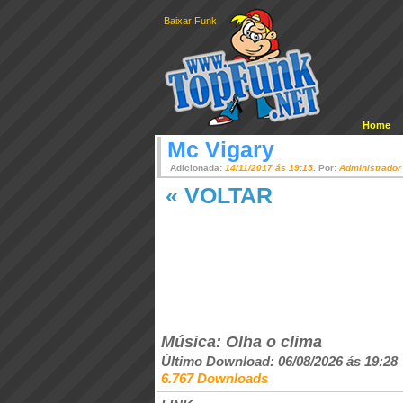
Baixar Funk
Home
Mc Vigary
Adicionada:
14/11/2017 ás 19:15
. Por:
Administrador
« VOLTAR
Música: Olha o clima
Último Download: 06/08/2026 ás 19:28
6.767 Downloads