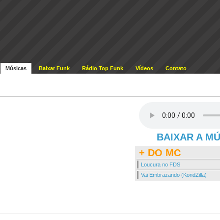
Músicas
Baixar Funk
Rádio Top Funk
Vídeos
Contato
BAIXAR A M
+ DO MC
Loucura no FDS
Vai Embrazando (KondZilla)