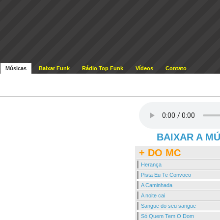
Músicas
Baixar Funk
Rádio Top Funk
Vídeos
Contato
BAIXAR A M
+ DO MC
Herança
Pista Eu Te Convoco
A Caminhada
A noite cai
Sangue do seu sangue
Só Quem Tem O Dom