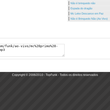
Não é brinquedo não
Espada do dragão
Mc Leke Descance em Paz
Não é Brinquedo Não (Ao Vivo)
Copyright © 2006/2010 - TopFunk - Todos os direitos reservados