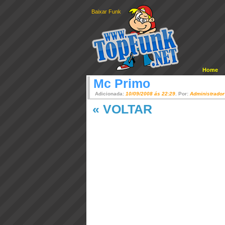
Baixar Funk
Home
Mc Primo
Adicionada:
10/09/2008 ás 22:29
. Por:
Administrador
« VOLTAR