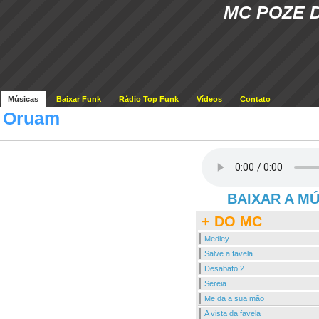
MC POZE 
Músicas
Baixar Funk
Rádio Top Funk
Vídeos
Contato
t Oruam
BAIXAR A M
+ DO MC
Medley
Salve a favela
Desabafo 2
Sereia
Me da a sua mão
A vista da favela