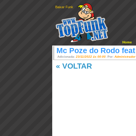
Baixar Funk
Home
Mc Poze do Rodo fea
Adicionada:
23/11/2022 ás 00:00
. Por:
Administrador
« VOLTAR