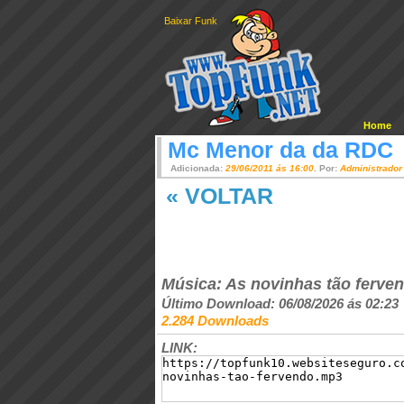
Baixar Funk
Home
Mc Menor da da RDC
Adicionada:
29/06/2011 ás 16:00
. Por:
Administrador
« VOLTAR
Música: As novinhas tão ferve
Último Download: 06/08/2026 ás 02:23
2.284 Downloads
LINK: