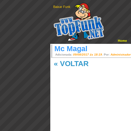
Baixar Funk
Home
Mc Magal
Adicionada:
09/08/2017 ás 18:19
. Por:
Administrador
« VOLTAR