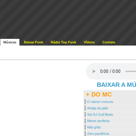
Músicas
Baixar Funk
Rádio Top Funk
Vídeos
Contato
BAIXAR A M
+ DO MC
O menor cresceu
Amiga da gabi
Set DJ Guil Beats
Menor periferia
Não grita
Zero paciência