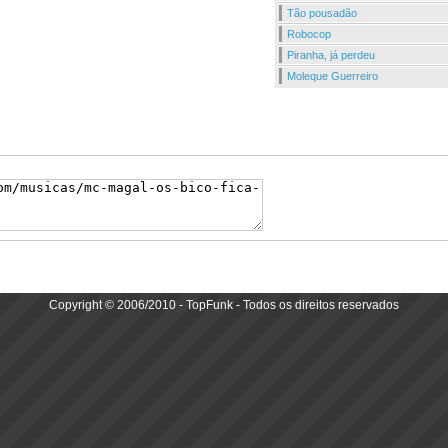
Tão pousadão
Robocop
Piranha, já perdeu
Moleque Guerreiro
Copyright © 2006/2010 - TopFunk - Todos os direitos reservados