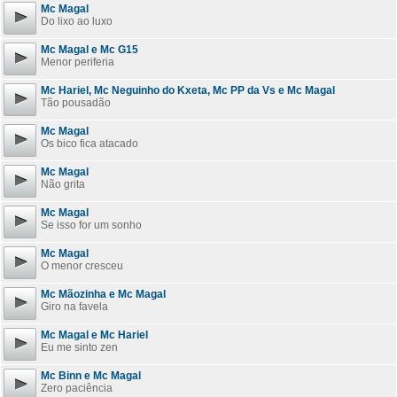
Mc Magal
Do lixo ao luxo
Mc Magal e Mc G15
Menor periferia
Mc Hariel, Mc Neguinho do Kxeta, Mc PP da Vs e Mc Magal
Tão pousadão
Mc Magal
Os bico fica atacado
Mc Magal
Não grita
Mc Magal
Se isso for um sonho
Mc Magal
O menor cresceu
Mc Mãozinha e Mc Magal
Giro na favela
Mc Magal e Mc Hariel
Eu me sinto zen
Mc Binn e Mc Magal
Zero paciência