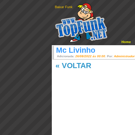
Baixar Funk
Home
Mc Livinho
Adicionada:
26/08/2022 ás 00:00
. Por:
Administrador
« VOLTAR