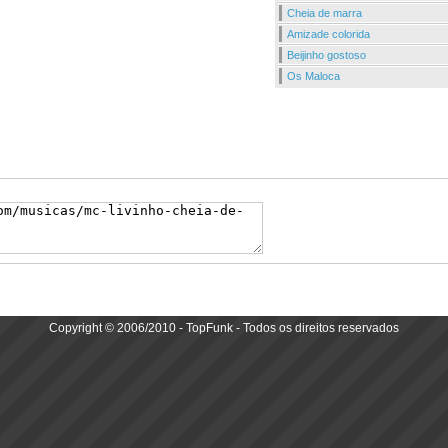
Cheia de marra
Amizade colorida
Beijinho gostoso
Os Maloca
Copyright © 2006/2010 - TopFunk - Todos os direitos reservados