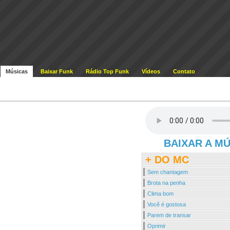
Músicas
Baixar Funk
Rádio Top Funk
Vídeos
Contato
BAIXAR A M
+ DO MC
Sem chantagem
Brota na penha
Clima bom
Você é gostosa
Parem de transar
Oprimir