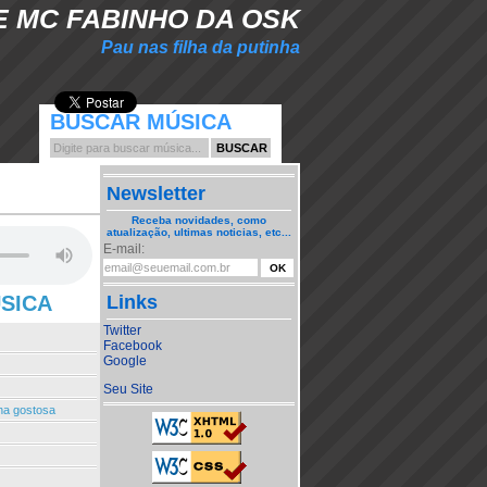
E MC FABINHO DA OSK
Pau nas filha da putinha
BUSCAR MÚSICA
Newsletter
Receba novidades, como
atualização, ultimas noticias, etc...
E-mail:
ÚSICA
Links
Twitter
Facebook
Google
Seu Site
ha gostosa