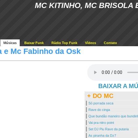
MC KITINHO, MC BRISOLA 
Músicas
Baixar Funk
Rádio Top Funk
Vídeos
Contato
a e Mc Fabinho da Osk
BAIXAR A M
+ DO MC
Só porrada seca
Rave do cinga
Que bundão maneiro que bundin
Vai pra nitro point
Set DJ Piu Rave da putaria
As piranha da Dz7