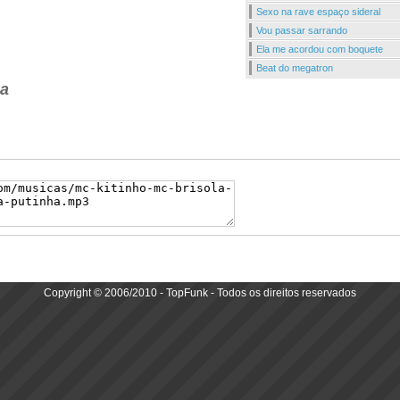
Sexo na rave espaço sideral
Vou passar sarrando
Ela me acordou com boquete
Beat do megatron
ha
Copyright © 2006/2010 - TopFunk - Todos os direitos reservados