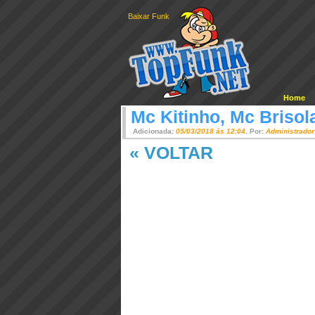
Baixar Funk
Home
Mc Kitinho, Mc Brisol
Adicionada:
05/03/2018 ás 12:04
. Por:
Administrador
« VOLTAR