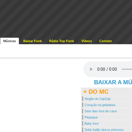
Músicas
Baixar Funk
Rádio Top Funk
Vídeos
Contato
BAIXAR A M
+ DO MC
Negão do ZapZap
Coração na geladeira
Sete dias fora de casa
Piripaque
Baby love
Sobe balão desce princesa