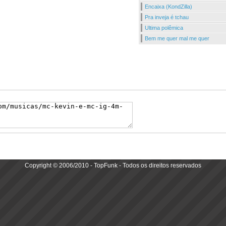
Encaixa (KondZilla)
Pra inveja é tchau
Ultima polêmica
Bem me quer mal me quer
Copyright © 2006/2010 - TopFunk - Todos os direitos reservados