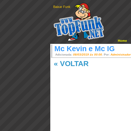
Baixar Funk
Home
Mc Kevin e Mc IG
Adicionada:
08/03/2019 ás 00:00
. Por:
Administrador
« VOLTAR