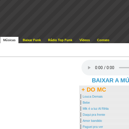
Músicas
Baixar Funk
Rádio Top Funk
Vídeos
Contato
BAIXAR A M
+ DO MC
Louca Demais
Bebe
Mlk é a luz Al Rihla
Daqui pra frente
Amor bandido
Paguei pra ver