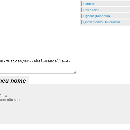
Perdido
Deixa rolar
Bigodar (KondZilla)
Quem mandou tu terminar
 meu nome
festa
 quem não sou