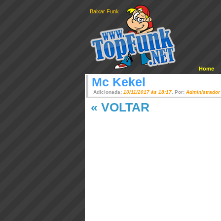
Baixar Funk
Home
Mc Kekel
Adicionada:
10/11/2017 ás 18:17
. Por:
Administrador
« VOLTAR