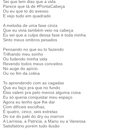
Sei que tem dias que a vida
Parece que tá de #PontaCabeça
Ou eu que to do avesso
E vejo tudo em quadrado
A melodia de uma fase cinza
Que eu vivia também veio na cabeça
Eu sei que a culpa dessa fase é toda minha
Sinto meus ombros pesados
Pensando no que eu to fazendo
Trilhando meu sonho
Ou fudendo minha vida
Revendo todos meus conceitos
No auge do apício
Ou no fim da colina
To aprendendo com as cagadas
Que eu faço pra que no fundo
Elas valem pra pelo menos alguma coisa
Eu só queria conquistar meu espaço
Agora eu tenho que lhe dar
Com difíceis escolhas;
É quatro, cinco, seis estrelas
Do ice do paki do dry ou marron
A Larrissa, a Patricia, a Manu ou a Vanessa
Satisfatório porém tudo ilusão