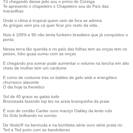
Tô chegando desse jeito sou o primo do Coringa
Te apresento o chapeleiro o Chapeleiro sou do País das
maravilhas
Onde o clima é tropical quem vem de fora se admira
As gringas vem pra cá quer ficar pro resto da vida...
Nois é 100% e 90 não tenta funkeiro brasileiro que já conquistou o
penta
Nessa terra tão querida e no país das folhas tem as onças tem os
peixes, lobo guaá sumiu com as onças
E chegando pra somar pode aumentar o volume na lancha em alto
cheio de mulher tem um cardume
E como de costume trás os baldes de gelo wisk e energético
churrasco alavonte
O dia hoje ta frenético
Sol de 40 graus as gatas tudo
Bronzeada fazendo top les na areia branquinha da praia
É nois de cordão Cartier ouro maciço Oakley da lente rubi
Os Grilz brilhando no sorriso
De VesticR na bermuda e na bombeta série ouro série prata no
Ted a Ted junto com as bandoleiras