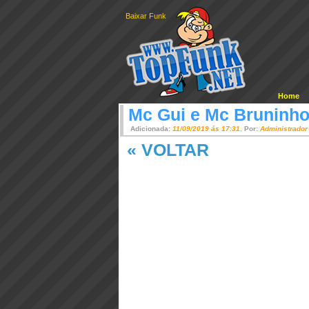
Baixar Funk
Home
Mc Gui e Mc Bruninh
Adicionada:
11/09/2019 ás 17:31
. Por:
Administrador
« VOLTAR