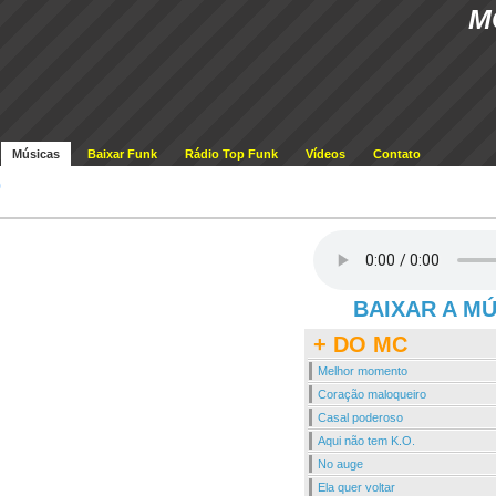
M
Músicas
Baixar Funk
Rádio Top Funk
Vídeos
Contato
o
BAIXAR A M
+ DO MC
Melhor momento
Coração maloqueiro
Casal poderoso
Aqui não tem K.O.
No auge
Ela quer voltar