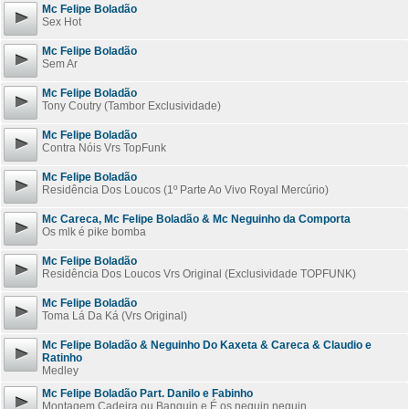
Mc Felipe Boladão
Sex Hot
Mc Felipe Boladão
Sem Ar
Mc Felipe Boladão
Tony Coutry (Tambor Exclusividade)
Mc Felipe Boladão
Contra Nóis Vrs TopFunk
Mc Felipe Boladão
Residência Dos Loucos (1º Parte Ao Vivo Royal Mercúrio)
Mc Careca, Mc Felipe Boladão & Mc Neguinho da Comporta
Os mlk é pike bomba
Mc Felipe Boladão
Residência Dos Loucos Vrs Original (Exclusividade TOPFUNK)
Mc Felipe Boladão
Toma Lá Da Ká (Vrs Original)
Mc Felipe Boladão & Neguinho Do Kaxeta & Careca & Claudio e
Ratinho
Medley
Mc Felipe Boladão Part. Danilo e Fabinho
Montagem Cadeira ou Banquin e É os neguin neguin