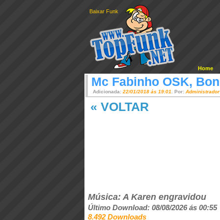
Baixar Funk
Home
Mc Fabinho OSK, Bon
Adicionada:
22/01/2018 ás 19:01
. Por:
Administrador
« VOLTAR
Música: A Karen engravidou
Último Download: 08/08/2026 ás 00:55
8.492 Downloads