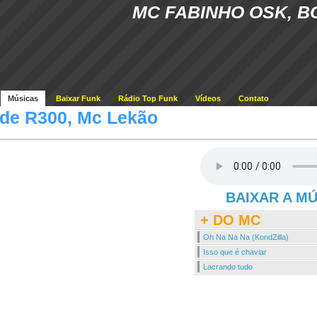
MC FABINHO OSK, B
Músicas
Baixar Funk
Rádio Top Funk
Vídeos
Contato
de R300, Mc Lekão
BAIXAR A M
+ DO MC
Oh Na Na Na (KondZilla)
Isso que é chaviar
Lacrando tudo