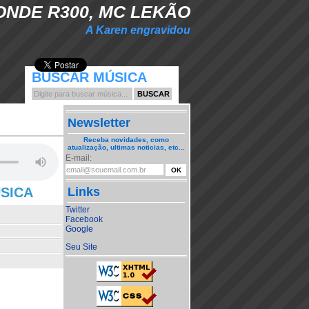
ONDE R300, MC LEKÃO
A Karen engravidou
BUSCAR MÚSICA
Newsletter
Receba novidades, como
atualização, ultimas noticias, etc...
E-mail:
ÚSICA
Links
Twitter
Facebook
Google
Seu Site