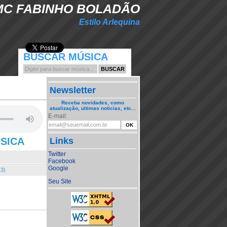
MC FABINHO BOLADÃO
Estilo Arlequina
BUSCAR MÚSICA
Newsletter
Receba novidades, como
atualização, ultimas noticias, etc...
E-mail:
ÚSICA
Links
Twitter
Facebook
Google
13)
Seu Site