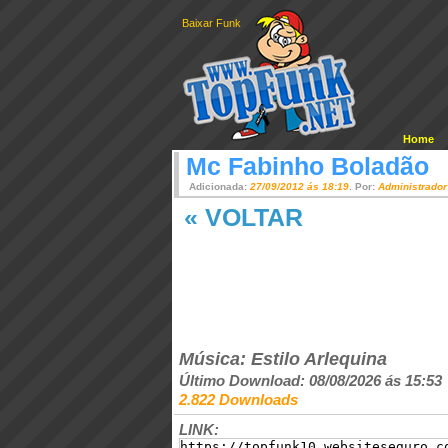
Baixar Funk
Home
Mc Fabinho Boladão
Adicionada:
27/09/2012 ás 18:19
. Por:
Administrador
« VOLTAR
Música: Estilo Arlequina
Último Download: 08/08/2026 ás 15:53
2.822 Downloads
LINK: