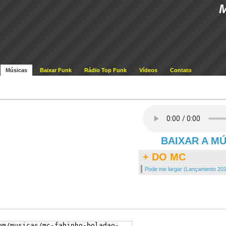
Músicas
Baixar Funk
Rádio Top Funk
Vídeos
Contato
BAIXAR A M
+ DO MC
Pode me largar (Lançamento 20