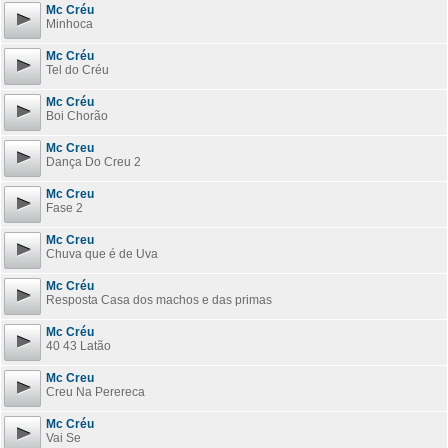
Mc Créu
Minhoca
Mc Créu
Tel do Créu
Mc Créu
Boi Chorão
Mc Creu
Dança Do Creu 2
Mc Creu
Fase 2
Mc Creu
Chuva que é de Uva
Mc Créu
Resposta Casa dos machos e das primas
Mc Créu
40 43 Latão
Mc Creu
Creu Na Perereca
Mc Créu
Vai Se