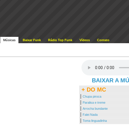
Músicas
Baixar Funk
Rádio Top Funk
Vídeos
Contato
BAIXAR A M
+ DO MC
Chupa piroca
Paralisa e treme
Arrocha bundante
Falei Nada
Toma linguadinha