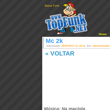
Baixar Funk
Home
Mc 2k
Adicionada:
28/07/2017 ás 18:11
. Por:
Administrador
« VOLTAR
Música: Na maciota