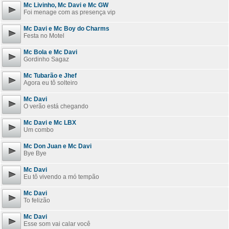
Mc Livinho, Mc Davi e Mc GW
Foi menage com as presença vip
Mc Davi e Mc Boy do Charms
Festa no Motel
Mc Bola e Mc Davi
Gordinho Sagaz
Mc Tubarão e Jhef
Agora eu tô solteiro
Mc Davi
O verão está chegando
Mc Davi e Mc LBX
Um combo
Mc Don Juan e Mc Davi
Bye Bye
Mc Davi
Eu tô vivendo a mó tempão
Mc Davi
To felizão
Mc Davi
Esse som vai calar você