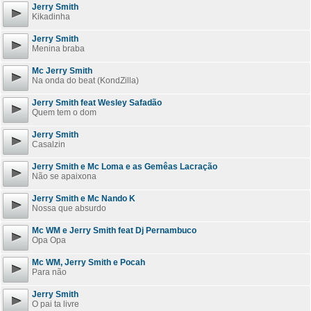
Jerry Smith
Kikadinha
Jerry Smith
Menina braba
Mc Jerry Smith
Na onda do beat (KondZilla)
Jerry Smith feat Wesley Safadão
Quem tem o dom
Jerry Smith
Casalzin
Jerry Smith e Mc Loma e as Gemêas Lacração
Não se apaixona
Jerry Smith e Mc Nando K
Nossa que absurdo
Mc WM e Jerry Smith feat Dj Pernambuco
Opa Opa
Mc WM, Jerry Smith e Pocah
Para não
Jerry Smith
O pai ta livre