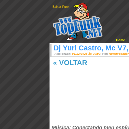
Baixar Funk
Home
Dj Yuri Castro, Mc V7,
Adicionada:
01/12/2025 ás 00:00
. Por:
Administrador
« VOLTAR
Música: Conectando meu espír