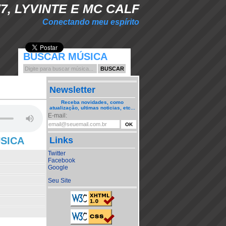
7, LYVINTE E MC CALF
Conectando meu espírito
BUSCAR MÚSICA
Newsletter
Receba novidades, como
atualização, ultimas noticias, etc...
E-mail:
ÚSICA
Links
Twitter
Facebook
Google
Seu Site