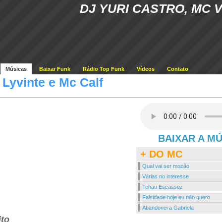
DJ YURI CASTRO, MC V
Músicas
Baixar Funk
Rádio Top Funk
Vídeos
Contato
 Lyvinte e Mc Calf
BAIXAR A M
+ DO MC
Qual vai ser mozão
Várias no interesse
Tchau Escassez
Falsidade hoje eu não quero
Abandonei a Gabriela
ito