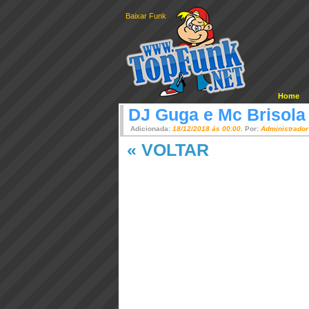
Baixar Funk
Home
DJ Guga e Mc Brisola
Adicionada:
18/12/2018 ás 00:00
. Por:
Administrador
« VOLTAR