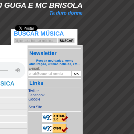
J GUGA E MC BRISOLA
Ta duro dorme
BUSCAR MÚSICA
Newsletter
Receba novidades, como
atualização, ultimas noticias, etc...
E-mail:
ÚSICA
Links
Twitter
Facebook
Google
Seu Site