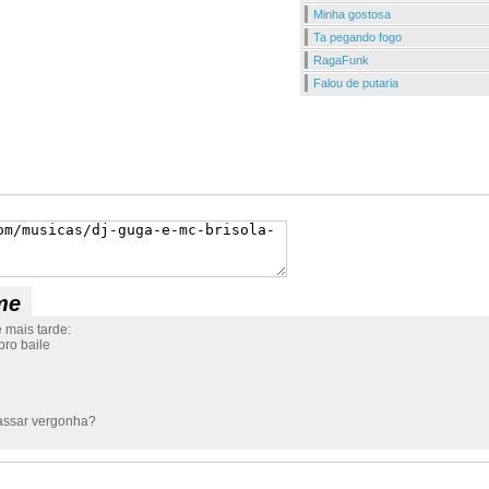
Minha gostosa
Ta pegando fogo
RagaFunk
Falou de putaria
me
 mais tarde:
pro baile
 passar vergonha?