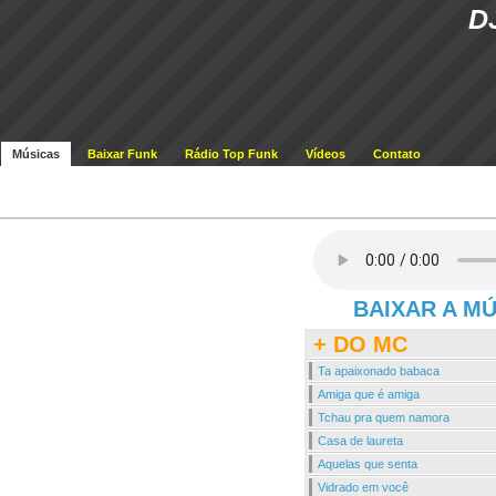
D
Músicas
Baixar Funk
Rádio Top Funk
Vídeos
Contato
BAIXAR A M
+ DO MC
Ta apaixonado babaca
Amiga que é amiga
Tchau pra quem namora
Casa de laureta
Aquelas que senta
Vidrado em você